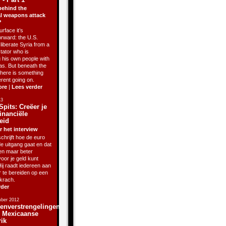
behind the
l weapons attack
?
rface it’s
orward: the U.S.
liberate Syria from a
ctator who is
g his own people with
as. But beneath the
there is something
erent going on.
ore
|
Lees verder
13
Spits: Creëer je
inanciële
eid
r het interview
chrijft hoe de euro
de uitgang gaat en dat
sen maar beter
oor je geld kunt
ij raadt iedereen aan
r te bereiden op een
krach.
rder
ber 2012
enverstrengelingen
j Mexicaanse
rik