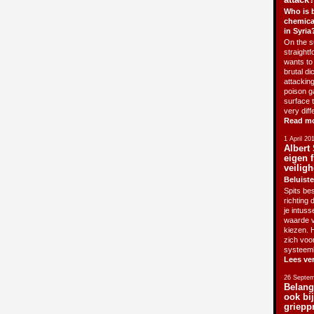
Who is 
chemica
in Syria
On the su
straightf
wants to 
brutal di
attackin
poison g
surface 
very diff
Read m
1 April 20
Albert 
eigen f
veiligh
Beluiste
Spits bes
richting 
je intus
waarde v
kiezen. H
zich voo
systeem
Lees ve
26 Septem
Belang
ook bi
griepp