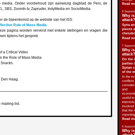
ve media. Onder voorbehoud zijn aanwezig dagblad de Pers, de
Read m
, SBS, ZoomIn.tv, Zapruder, IndyMedia en SocioMedia.
8 Septemb
Why is
er de bijeenkomst op de website van het ISS:
attack?
ffective Role of Mass Media
Syria an
pieces o
eze pagina worden ververst met enkele stellingen en vragen die
chessbo
en tijdens het gesprek.
Read m
7 Septemb
Why is
of a Critical Video
attack?
on the Role of Mass Media
On the i
d Snacks
parties 
Syrian c
of the 
In the ev
, Den Haag.
conflicts 
consider
and
economic
useful t
interests 
 mailing list.
involved 
that the 
reporting
Read m
6 Septemb
Why is
attack?