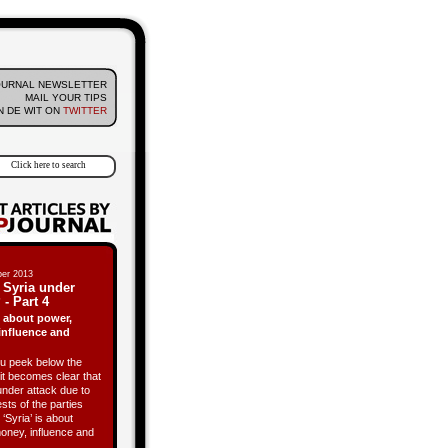
OURNAL NEWSLETTER
MAIL YOUR TIPS
 DE WIT ON
TWITTER
er 2013
 Syria under
 - Part 4
is about power,
influence and
 peek below the
it becomes clear that
under attack due to
ests of the parties
 ‘Syria’ is about
oney, influence and