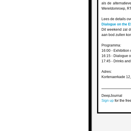
als de alternatie
Wereldomroep, RTL
Lees de details ov
Dialogue on the E
Dit weekend zal d
aan bod zullen kom
Programma:
16:00 - Exhibition 
16:15 - Dialogue 
17:45 - Drinks an
Adres:
Kortenaerkade 12
DeepJournal
Sign up
for the free