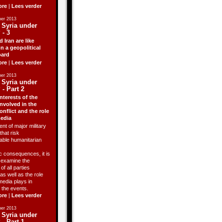
ore
|
Lees verder
er 2013
 Syria under
 - 3
d Iran are like
n a geopolitical
ard
ore
|
Lees verder
er 2013
 Syria under
 - Part 2
nterests of the
involved in the
onflict and the role
media
ent of major military
that risk
able humanitarian
 consequences, it is
o examine the
of all parties
as well as the role
media plays in
 the events.
ore
|
Lees verder
er 2013
 Syria under
 - Part 1