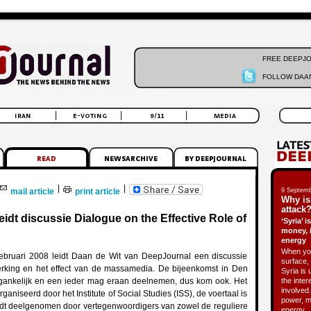
FREE DEEPJ
FOLLOW DAAN
|
|
mail article
print article
9 Septemb
Why is
attack?
eidt discussie Dialogue on the Effective Role of
‘Syria’ 
money, 
energy
When you
bruari 2008 leidt Daan de Wit van DeepJournal een discussie
surface, 
erking en het effect van de massamedia. De bijeenkomst in Den
Syria is 
egankelijk en een ieder mag eraan deelnemen, dus kom ook. Het
the inter
involved.
aniseerd door het Institute of Social Studies (ISS), de voertaal is
power, m
dt deelgenomen door vertegenwoordigers van zowel de reguliere
energy.