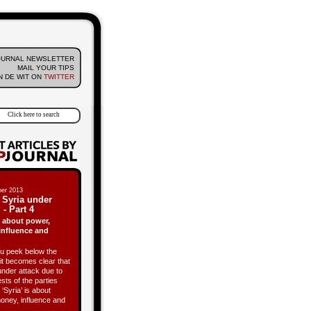
OURNAL NEWSLETTER
MAIL YOUR TIPS
 DE WIT ON
TWITTER
er 2013
 Syria under
 - Part 4
is about power,
influence and
 peek below the
it becomes clear that
under attack due to
ests of the parties
 ‘Syria’ is about
oney, influence and