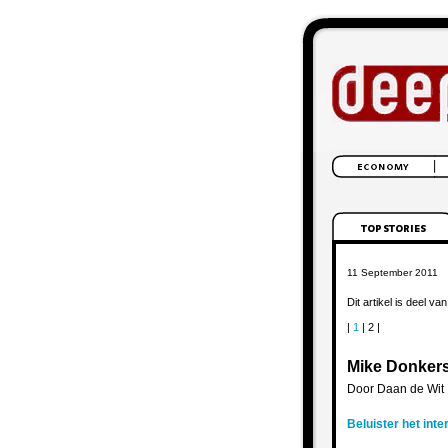
11 September 2011
Dit artikel is deel va
|
1
| 2 |
Mike Donkers:
Door Daan de Wit
Beluister het int