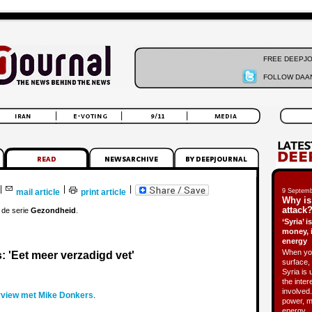
FREE DEEPJ
FOLLOW DAAN
|
|
|
mail article
print article
9 Septemb
Why is
attack?
n de serie
Gezondheid
.
‘Syria’ 
money, 
energy
When you
 'Eet meer verzadigd vet'
surface, 
Syria is 
the inter
involved.
erview met Mike Donkers
.
power, m
energy.