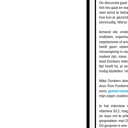
De discussie gaat 
het mis gaat en wa
veel winst te beh
hoe kun je gezond 
eenvoudig. Wat je 
Iemand die onde
instituten, organi
vegetarisme of an
heeft geen ople
nieuwsgierig is na
nadeel zijn, maar,
doet Donkers inten
tijd heeft hij al 
nodig bijstellen. H
Mike Donkers deel
door Ron Fontein
eens
geïnterview
mijn eigen zoekto
In het interview
vitamine B12, ma
en daar om te pri
gesprekken met Do
Dit gesprek is een