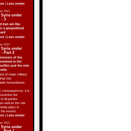
ore
|
Lees verder
er 2013
 Syria under
 - 3
d Iran are like
n a geopolitical
ard
ore
|
Lees verder
er 2013
 Syria under
 - Part 2
nterests of the
involved in the
onflict and the role
media
ent of major military
that risk
able humanitarian
 consequences, it is
o examine the
of all parties
as well as the role
media plays in
 the events.
ore
|
Lees verder
er 2013
 Syria under
 - Part 1