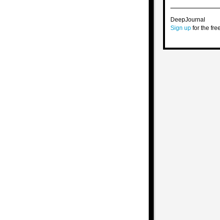
DeepJournal
Sign up
for the free