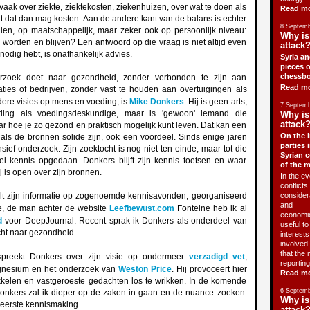
vaak over ziekte, ziektekosten, ziekenhuizen, over wat te doen als
Read m
t dat dan mag kosten. Aan de andere kant van de balans is echter
8 Septemb
alen, op maatschappelijk, maar zeker ook op persoonlijk niveau:
Why is
worden en blijven? Een antwoord op die vraag is niet altijd even
attack?
nodig hebt, is onafhankelijk advies.
Syria an
pieces o
chessbo
rzoek doet naar gezondheid, zonder verbonden te zijn aan
Read m
saties of bedrijven, zonder vast te houden aan overtuigingen als
dere visies op mens en voeding, is
Mike Donkers
. Hij is geen arts,
7 Septemb
iding als voedingsdeskundige, maar is 'gewoon' iemand die
Why is
attack?
ar hoe je zo gezond en praktisch mogelijk kunt leven. Dat kan een
On the i
 als de bronnen solide zijn, ook een voordeel. Sinds enige jaren
parties 
sief onderzoek. Zijn zoektocht is nog niet ten einde, maar tot die
Syrian c
veel kennis opgedaan. Donkers blijft zijn kennis toetsen en waar
of the 
ij is open over zijn bronnen.
In the ev
conflicts 
t zijn informatie op zogenoemde kennisavonden, georganiseerd
consider
and
e, de man achter de website
Leefbewust.com
Fonteine heb ik al
economic
d
voor DeepJournal. Recent sprak ik Donkers als onderdeel van
useful t
cht naar gezondheid.
interests 
involved 
that the 
 spreekt Donkers over zijn visie op ondermeer
verzadigd vet
,
reporting
gnesium en het onderzoek van
Weston Price
. Hij provoceert hier
Read m
kkelen en vastgeroeste gedachten los te wrikken. In de komende
6 Septemb
nkers zal ik dieper op de zaken in gaan en de nuance zoeken.
Why is
 eerste kennismaking.
attack?