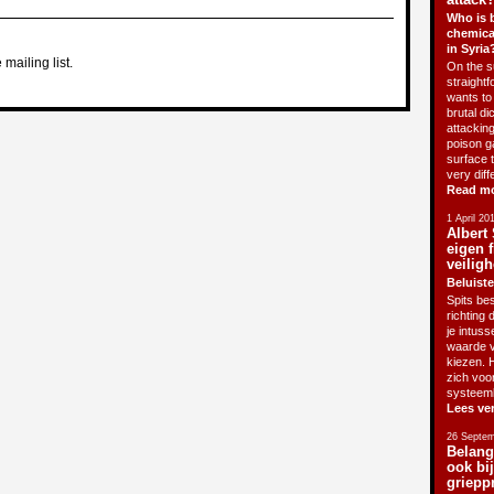
Who is 
chemica
in Syria
 mailing list.
On the su
straightf
wants to 
brutal di
attackin
poison g
surface 
very diff
Read m
1 April 20
Albert 
eigen f
veiligh
Beluiste
Spits bes
richting 
je intus
waarde v
kiezen. H
zich voo
systeem
Lees ve
26 Septem
Belang
ook bi
griepp