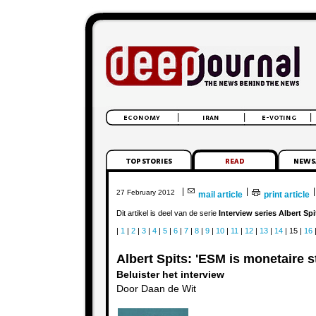
|
|
|
27 February 2012
mail article
print article
Dit artikel is deel van de serie
Interview series Albert Spi
|
1
|
2
|
3
|
4
|
5
|
6
|
7
|
8
|
9
|
10
|
11
|
12
|
13
|
14
| 15 |
16
Albert Spits: 'ESM is monetaire s
Beluister het interview
Door Daan de Wit