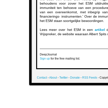
behoudens voor zover het ESM uitdrukkel
immuniteit ten behoeve van een procedure
van een overeenkomst, met inbegrip va
financierings- instrumenten.' Over de immu
het ESM staan soortgelijke bewoordingen.
Lees meer over het ESM in een
artikel
d
Vrijspreker, de website waaraan Albert Spits
DeepJournal
Sign up
for the free mailing list.
Contact
-
About
-
Twitter
-
Donate
-
RSS Feeds
- Copyri