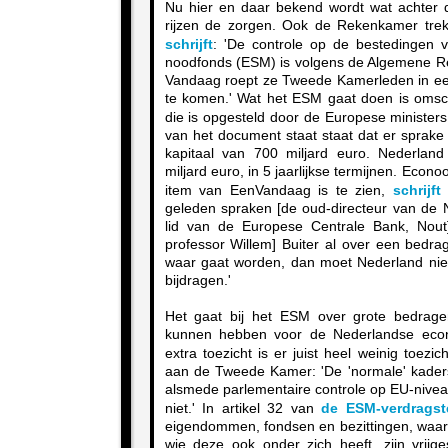
Nu hier en daar bekend wordt wat achter 
rijzen de zorgen. Ook de Rekenkamer tre
schrijft
: 'De controle op de bestedingen 
noodfonds (ESM) is volgens de Algemene R
Vandaag roept ze Tweede Kamerleden in een
te komen.' Wat het ESM gaat doen is omsc
die is opgesteld door de Europese minister
van het document staat staat dat er sprake
kapitaal van 700 miljard euro. Nederland
miljard euro, in 5 jaarlijkse termijnen. Econ
item van EenVandaag is te zien,
schrijft
o
geleden spraken [de oud-directeur van de
lid van de Europese Centrale Bank, Nou
professor Willem] Buiter al over een bedrag
waar gaat worden, dan moet Nederland nie
bijdragen.'
Het gaat bij het ESM over grote bedrage
kunnen hebben voor de Nederlandse econ
extra toezicht is er juist heel weinig toe
aan de Tweede Kamer: 'De 'normale' kaders 
alsmede parlementaire controle op EU-nivea
niet.' In artikel 32 van
de ESM-verdragst
eigendommen, fondsen en bezittingen, waar
wie deze ook onder zich heeft, zijn vrijge