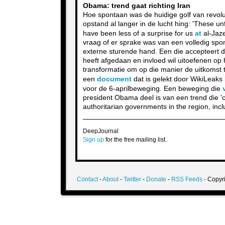
Obama: trend gaat richting Iran
Hoe spontaan was de huidige golf van revolut
opstand al langer in de lucht hing: 'These un
have been less of a surprise for us
at
al-Jaze
vraag of er sprake was van een volledig spo
externe sturende hand. Een die accepteert 
heeft afgedaan en invloed wil uitoefenen op
transformatie om op die manier de uitkomst 
een
document
dat is gelekt door WikiLeaks b
voor de 6-aprilbeweging. Een beweging die
president Obama deel is van een trend die 'c
authoritarian governments in the region, inclu
DeepJournal
Sign up
for the free mailing list.
Contact
-
About
-
Twitter
-
Donate
-
RSS Feeds
- Copyri