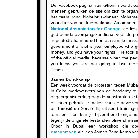
De Facebook-pagina van Ghonim wordt 
mensen gebruiken de site om zich te organ
het team rond Nobelprijswinnaar Mohame
voorzitter van het Internationale Atoomagen
National Association for Change
, de lie
gedroomde overgangskandidaat voor de p
'repeatedly hammered home a simple message
government official is your employee who ge
money, and you have your rights.” He took sp
of the official media, because when the peo
you know you are not going to lose the
Times.
James Bond-kamp
Een week voordat de protesten tegen Mubara
in Cairo medewerkers van de Academy of
ongeorganiseerde groep demonstranten te tr
en meer gebruik te maken van de adviezen
uit Tunesië en Servië. Bij dit soort training
aan toe: hoe kun je bijvoorbeeld ongemer
tegelijk de originele bestanden blijvend wis
Otpor in Dubai een workshop die do
omschreven
als 'een James Bond-kamp voor