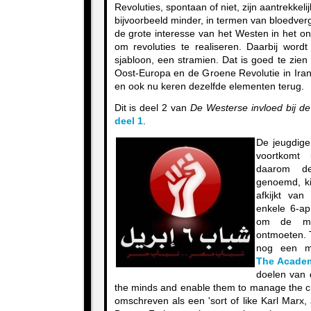
Revoluties, spontaan of niet, zijn aantrekkel
bijvoorbeeld minder, in termen van bloedverg
de grote interesse van het Westen in het o
om revoluties te realiseren. Daarbij wor
sjabloon, een stramien. Dat is goed te zien
Oost-Europa en de Groene Revolutie in Iran.
en ook nu keren dezelfde elementen terug.
Dit is deel 2 van
De Westerse invloed bij de
deel 1
.
De jeugdige
voortkomt 
daarom de
genoemd, k
afkijkt va
enkele 6-ap
om de me
ontmoeten.
nog een mo
The Acade
doelen van 
the minds and enable them to manage the 
omschreven als een 'sort of like Karl Marx,