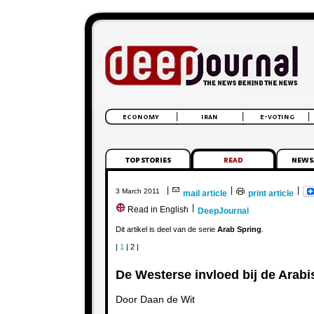
|
|
|
3 March 2011
mail article
print article
|
Read in English
DeepJournal
Dit artikel is deel van de serie
Arab Spring
.
|
1
| 2 |
De Westerse invloed bij de Arabi
Door Daan de Wit