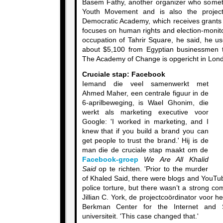
Basem Fathy, another organizer who someti
Youth Movement and is also the project
Democratic Academy, which receives grants 
focuses on human rights and election-monito
occupation of Tahrir Square, he said, he us
about $5,100 from Egyptian businessmen t
The Academy of Change is opgericht in Lond
Cruciale stap: Facebook
Iemand die veel samenwerkt met
Ahmed Maher, een centrale figuur in de
6-aprilbeweging, is Wael Ghonim, die
werkt als marketing executive voor
Google: 'I worked in marketing, and I
knew that if you build a brand you can
get people to trust the brand.' Hij is de
man die de cruciale stap maakt om de
Facebook-groep
We Are All Khalid
Said
op te richten. 'Prior to the murder
of Khaled Said, there were blogs and YouTub
police torture, but there wasn’t a strong 
Jillian C. York, de projectcoördinator voor h
Berkman Center for the Internet and 
universiteit. 'This case changed that.'